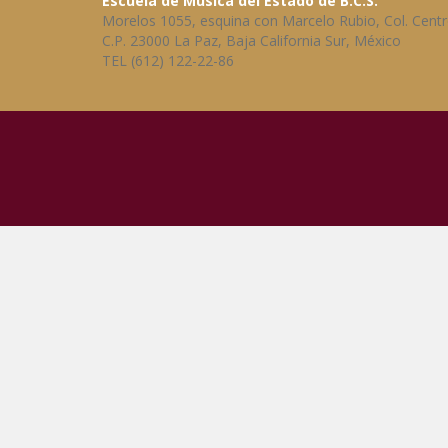
Escuela de Música del Estado de B.C.S.
Morelos 1055, esquina con Marcelo Rubio, Col. Centr
C.P. 23000 La Paz, Baja California Sur, México
TEL (612) 122-22-86